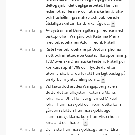
deltog själv i det dagliga arbetet. Han var
ledamot av flera in- och utlänska lantbruks-
och hushållningssällskap och publicerade
åtskilliga skrifter i lantbruksfrågor.
...
»
Anmärkning
Av systrarna af Darelli gifte sig Fredrica med
biskop Johan Wingård och Katarina Maria
med bibliotekarien Adolf Fredrik Ristell.
Anmärkning
Ristell var bibliotekarie på Drottningholms
slott och inrättade på Gustav III:s uppmaning
1787 Svenska Dramatiska teatern. Ristell gick i
konkurs i april 1788 och flydde därefter
utomlands, bl.a. därför att han lagt beslag på
en dyrbar myntsamling som
...
»
Anmärkning
Vid Isacs död ärvdes Wängsjöberg av en
dotterdotter till systern Katarina Maria,
Johanna af Uhr. Hon var gift med Mikael
Johan Hammarskjöld och i.o.m. detta kom
gården i släkten Hammarskjölds ägo.
Hammarskjöldarna kom från Misterhult i
Småland och hade
...
»
Anmärkning
Den sista Hammarskjöldsägaren var Elsa