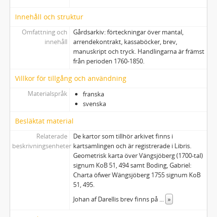
Innehåll och struktur
Omfattning och
Gårdsarkiv: förteckningar över mantal,
innehåll
arrendekontrakt, kassaböcker, brev,
manuskript och tryck. Handlingarna är främst
från perioden 1760-1850.
Villkor för tillgång och användning
Materialspråk
franska
svenska
Besläktat material
Relaterade
De kartor som tillhör arkivet finns i
beskrivningsenheter
kartsamlingen och är registrerade i Libris.
Geometrisk karta över Vängsjöberg (1700-tal)
signum KoB 51, 494 samt Boding, Gabriel:
Charta öfwer Wängsjöberg 1755 signum KoB
51, 495.
Johan af Darellis brev finns på
...
»