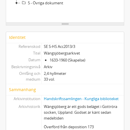
5 - Övriga dokument
Identitet
Referenskod
SE S-HS Acc2013/3
Titel
Wängsjöbergsarkivet
Datum
1633-1960 (Skapelse)
Beskrivningsnivå
Arkiv
Omfång och
2,4 hyllmeter
medium
33 vol.
Sammanhang
Arkivinstitution
Handskriftssamlingen - Kungliga biblioteket
Arkivhistorik
Wängsjöberg är ett gods beläget i Gottröra
socken, Uppland. Godset är känt sedan
medeltiden
Överförd från deposition 173