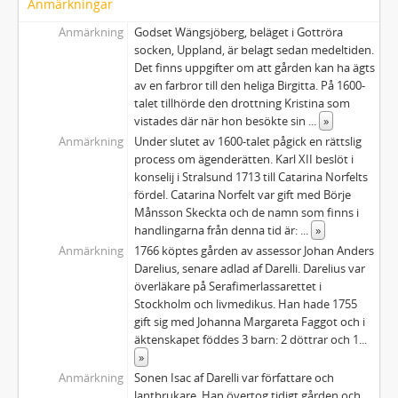
Anmärkningar
Anmärkning
Godset Wängsjöberg, beläget i Gottröra
socken, Uppland, är belagt sedan medeltiden.
Det finns uppgifter om att gården kan ha ägts
av en farbror till den heliga Birgitta. På 1600-
talet tillhörde den drottning Kristina som
vistades där när hon besökte sin
...
»
Anmärkning
Under slutet av 1600-talet pågick en rättslig
process om ägenderätten. Karl XII beslöt i
konselij i Stralsund 1713 till Catarina Norfelts
fördel. Catarina Norfelt var gift med Börje
Månsson Skeckta och de namn som finns i
handlingarna från denna tid är:
...
»
Anmärkning
1766 köptes gården av assessor Johan Anders
Darelius, senare adlad af Darelli. Darelius var
överläkare på Serafimerlassarettet i
Stockholm och livmedikus. Han hade 1755
gift sig med Johanna Margareta Faggot och i
äktenskapet föddes 3 barn: 2 döttrar och 1
...
»
Anmärkning
Sonen Isac af Darelli var författare och
lantbrukare. Han övertog tidigt gården och