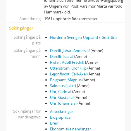
Johanna och efter henne ärvdes Wängsjöberg
av Ungern von Post, vars mor Märta var född
Hammarskjöld.
Anmärkning
1961 upphörde fidekommisset.
Sökingångar
Sökingångar på
Norden
»
Sverige
»
Uppland
»
Gottröra
plats
Sökingångar på
Darelli, Johan Anders af
(Ämne)
namn
Darelli, Isac af
(Ämne)
Ristell, Adolf Fredrik
(Ämne)
Utterström, Olof Filip
(Ämne)
Lejonflycht, Carl-Axel
(Ämne)
Poignant, Magnus
(Ämne)
Salonius (släkt)
(Ämne)
Uhr, Carin af
(Ämne)
Uhr, Gustaf af
(Ämne)
Uhr, Johanna af
(Ämne)
Sökingångar för
Anteckningar
handlingstyp
Biographica
Brev
Ekonomiska handlingar