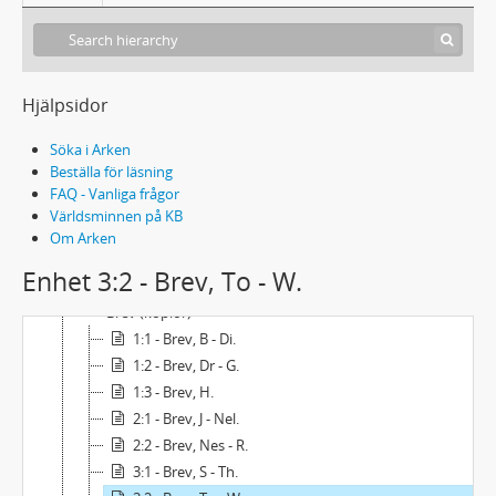
Hjälpsidor
Söka i Arken
Beställa för läsning
FAQ - Vanliga frågor
Världsminnen på KB
Om Arken
Enhet 3:2 - Brev, To - W.
Acc2008/26 - Ruth Dinesen: Material rörande Nelly Sachs
Brev (kopior)
1:1 - Brev, B - Di.
1:2 - Brev, Dr - G.
1:3 - Brev, H.
2:1 - Brev, J - Nel.
2:2 - Brev, Nes - R.
3:1 - Brev, S - Th.