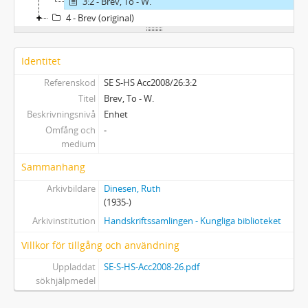
3:2 - Brev, To - W.
4 - Brev (original)
Identitet
Referenskod
SE S-HS Acc2008/26:3:2
Titel
Brev, To - W.
Beskrivningsnivå
Enhet
Omfång och
-
medium
Sammanhang
Arkivbildare
Dinesen, Ruth
(1935-)
Arkivinstitution
Handskriftssamlingen - Kungliga biblioteket
Villkor för tillgång och användning
Uppladdat
SE-S-HS-Acc2008-26.pdf
sökhjälpmedel