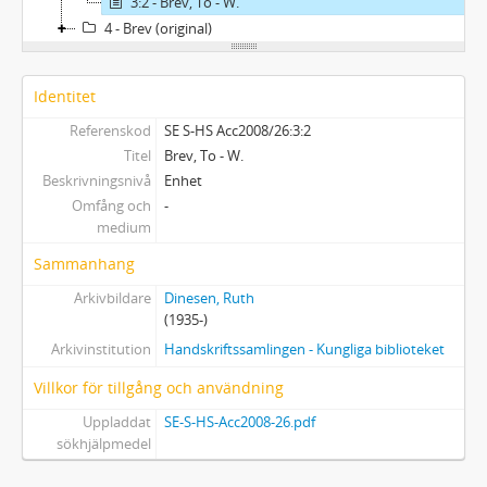
3:2 - Brev, To - W.
4 - Brev (original)
Identitet
Referenskod
SE S-HS Acc2008/26:3:2
Titel
Brev, To - W.
Beskrivningsnivå
Enhet
Omfång och
-
medium
Sammanhang
Arkivbildare
Dinesen, Ruth
(1935-)
Arkivinstitution
Handskriftssamlingen - Kungliga biblioteket
Villkor för tillgång och användning
Uppladdat
SE-S-HS-Acc2008-26.pdf
sökhjälpmedel