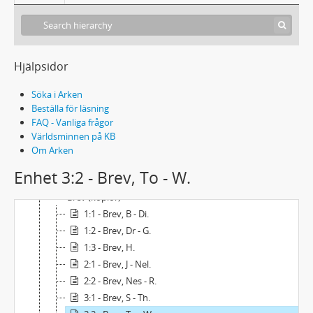
Hjälpsidor
Söka i Arken
Beställa för läsning
FAQ - Vanliga frågor
Världsminnen på KB
Om Arken
Enhet 3:2 - Brev, To - W.
Acc2008/26 - Ruth Dinesen: Material rörande Nelly Sachs
Brev (kopior)
1:1 - Brev, B - Di.
1:2 - Brev, Dr - G.
1:3 - Brev, H.
2:1 - Brev, J - Nel.
2:2 - Brev, Nes - R.
3:1 - Brev, S - Th.