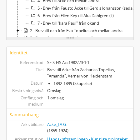
4 - Brev till Acke och mellan andra
5 - Brev från Fausto Acke till Gerdis Johansson (sedan Acke-Sung)
6 - Brev från Ellen Key till Alta Dahlgren (?)
7 - Brev till "kära Paul" från okänd
2 - Brev till och från Eva Topelius och mellan andra
3 - Biografiska- och juridiska handlingar samt övrigt
4 - Anteckningsböcker, skissböcker samt dagboken "Fråga mig om goda råd."
Identitet
5 - Skissböcker
6 - Skissböcker
Referenskod
SE S-HS Acc1982/73:1:1
7 - Räkningar 1917-1920
Titel
Brev till Acke från Zacharias Topelius,
8 - Räkningar 1921-1923
"Amanda", Verner von Heidenstam
9 - Räkningar 1925-1926
Datum
1892-1899 (Skapelse)
Beskrivningsnivå
10 - Räkningar 1927-1928
Omslag
Omfång och
1 omslag
11 - Räkningar med mera
medium
Sammanhang
Arkivbildare
Acke, J.A.G.
(1859-1924)
Arkivinstitution
Handskriftssamlingen - Kungliga biblioteket