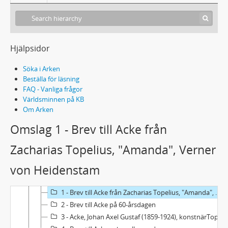
Hjälpsidor
Söka i Arken
Beställa för läsning
FAQ - Vanliga frågor
Världsminnen på KB
Om Arken
Omslag 1 - Brev till Acke från
Zacharias Topelius, "Amanda", Verner
von Heidenstam
Acc1982/73 - J.A.G. Ackes samling
1 - Brev till och från Acke och mellan andra
1 - Brev till Acke från Zacharias Topelius, "Amanda", Verner von Heidenstam
2 - Brev till Acke på 60-årsdagen
3 - Acke, Johan Axel Gustaf (1859-1924), konstnärTopelius, Eva (1855-1929), finlandssvensk konstnär