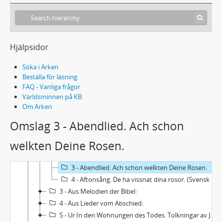
Hjälpsidor
Söka i Arken
Beställa för läsning
ACC1985/15 - Elisabeth och Margarete Alsberg: Material rörande Nelly Sachs
FAQ - Vanliga frågor
1 - Brev
Världsminnen på KB
Om Arken
2 - Sachs, Nelly: Dikter
1 - Omslag med akvarell av Nelly Sachs (blomstermotiv). Med dedikation på ett löst blad till Grete Alsberg: "Diese kleine Sommerblumenpinselei mögen Ihnen unsere innigsten Wünsche bringen. Ihre Li Sachs".
Omslag 3 - Abendlied. Ach schon
2 - Aus Leise Melodie:
welkten Deine Rosen.
1 - Inschrift auf die Urne meines Vaters. Wir müssen leiser, immer leiser werden.
2 - Rehe. Sie sind des Waldes leise Legenden.
3 - Abendlied. Ach schon welkten Deine Rosen.
4 - Aftonsång. De ha vissnat dina rosor. (Svensk tolkning av Johannes Edfelt).
3 - Aus Melodien der Bibel:
4 - Aus Lieder vom Abschied:
5 - Ur In den Wohnungen des Todes. Tolkningar av Johannes Edfelt. 3 blad, maskinskrift (genomslagskopia).