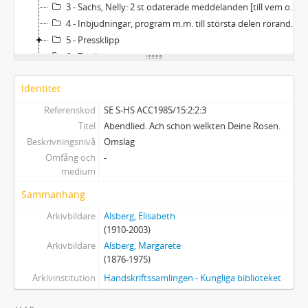
3 - Sachs, Nelly: 2 st odaterade meddelanden [till vem oklart]. Anteckningar på kuvert och lös lapp.
4 - Inbjudningar, program m.m. till största delen rörande Nelly Sachs.
5 - Pressklipp
6 - Tryck
Identitet
Referenskod
SE S-HS ACC1985/15:2:2:3
Titel
Abendlied. Ach schon welkten Deine Rosen.
Beskrivningsnivå
Omslag
Omfång och
-
medium
Sammanhang
Arkivbildare
Alsberg, Elisabeth
(1910-2003)
Arkivbildare
Alsberg, Margarete
(1876-1975)
Arkivinstitution
Handskriftssamlingen - Kungliga biblioteket