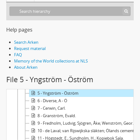
Help pages
Search Arken
Acc1965/78 - Gustaf Abraham Granströms samling
Request material
FAQ
Brev till Granström
Memory of the World collections at NLS
1 - Babé - Boström
About Arken
2 - Braetsch - von Döbeln
File 5 - Yngström - Öström
3 - Fagerberg - Fåhreus
4 - Liljefors - Lindstedt
5 - Yngström - Öström
6 - Diverse, A - Ö
7 - Cerwin, Carl.
8 - Granström, Evald.
9 - Fredholm, Ludvig; Sjögren, Åke; Wenström, Georg; Wenström, Jonas; Angående historik över Asea; Angående biografi över Samuel Owen.
10 - de Laval; van Rijswijkska släkten; Ölands cement.
11 - Högstedt, E.; Sundholm, H.; Kopiebok Sala.