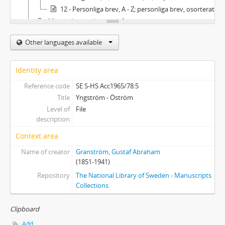
12 - Personliga brev, A - Z; personliga brev, osorterat.
Material rörande gruvdrift och järnhantering
Ämnesordnade handlingar, serie 2
Other languages available
Privata handlingar
Ekonomiska handlingar
Övrigt
Identity area
Reference code
SE S-HS Acc1965/78:5
Title
Yngström - Öström
Level of
File
description
Context area
Name of creator
Granström, Gustaf Abraham
(1851-1941)
Repository
The National Library of Sweden - Manuscripts
Collections
Clipboard
Add