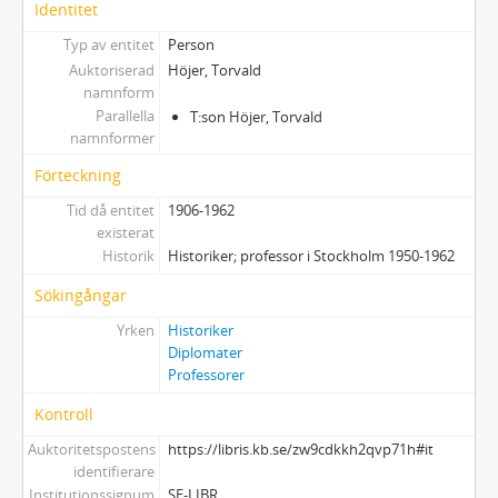
Identitet
Typ av entitet
Person
Auktoriserad
Höjer, Torvald
namnform
Parallella
T:son Höjer, Torvald
namnformer
Förteckning
Tid då entitet
1906-1962
existerat
Historik
Historiker; professor i Stockholm 1950-1962
Sökingångar
Yrken
Historiker
Diplomater
Professorer
Kontroll
Auktoritetspostens
https://libris.kb.se/zw9cdkkh2qvp71h#it
identifierare
Institutionssignum
SE-LIBR