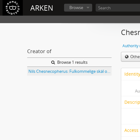
ARKEN
Browse
Chesn
Authority
Creator of
Othe
Browse 1 results
Nils Chesnecopherus: Fulkommelige skäl och rättmätige orsaker, så och sanfärdige berättelser, hwarföre samptlige Sweriges rijkes ständer hafwe medh all fogh och rätt afsagdt konung Sigismundum ...
Identit
Au
Descrip
Access 