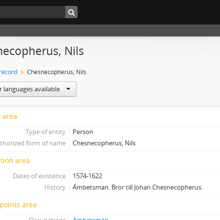
ecopherus, Nils
 record
Chesnecopherus, Nils
r languages available
y area
Type of entity
Person
thorized form of name
Chesnecopherus, Nils
tion area
Dates of existence
1574-1622
History
Ämbetsman. Bror till Johan Chesnecopherus.
points area