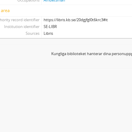
Occupations
Ämbetsmän
 area
hority record identifier
https://libris.kb.se/20dgjfgl0t6krc3#it
Institution identifier
SE-LIBR
Sources
Libris
Kungliga biblioteket hanterar dina personuppg