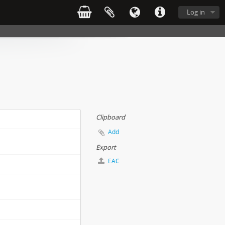
Log in
Clipboard
Add
Export
EAC