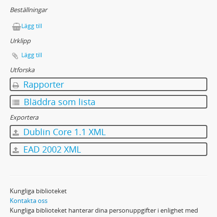
36 - Pressklipp: Pressklippsalbum, 3 st.
Beställningar
37 - Pressklipp: Pressklippsalbum, 3 st.
Lägg till
38 - Pressklipp: Pressklippsalbum, 2 st.
39 - Pressklipp: Pressklippsalbum, 2 st.
Urklipp
40 - Pressklipp: Pressklippsalbum, 2 st.
Lägg till
41 - Pressklipp rörande Gösta Ekman och Anders de Wahl
Utforska
42 - Fotografier: Rollfoton
Rapporter
43 - Fotografier: Rollfoton
44 - Kortkatalog till Olof Widgrens bibliotek
Bläddra som lista
45 - Tryck
Exportera
46 - Tryck
Dublin Core 1.1 XML
EAD 2002 XML
Kungliga biblioteket
Kontakta oss
Kungliga biblioteket hanterar dina personuppgifter i enlighet med