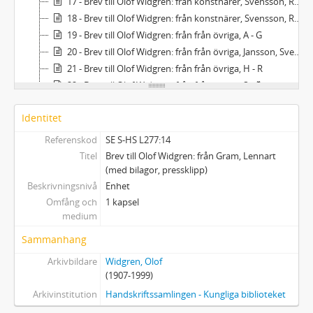
17 - Brev till Olof Widgren: från konstnärer, Svensson, Roland
18 - Brev till Olof Widgren: från konstnärer, Svensson, Roland (med pressklipp och tryck).
19 - Brev till Olof Widgren: från från övriga, A - G
20 - Brev till Olof Widgren: från från övriga, Jansson, Sven B F
21 - Brev till Olof Widgren: från från övriga, H - R
22 - Brev till Olof Widgren: från från övriga, S - Ö, samt oidentifierade avsändare
23 - Manuskript: Amedée, Byggmästar Solness, Meteoren
Identitet
24 - Manuskript: Filantropen
25 - Manuskript: The Magistrate (Polisdomaren)
Referenskod
SE S-HS L277:14
26 - Manuskript: Boken om Christoffer Columbus
Titel
Brev till Olof Widgren: från Gram, Lennart
27 - Biographica och handlingar rörande andra personer m.m.
(med bilagor, pressklipp)
Beskrivningsnivå
28 - Kontrakt
Enhet
Omfång och
1 kapsel
29 - Pressklipp: Pressklippsalbum, 2 st.
medium
30 - Pressklipp: Pressklippsalbum, 3 st.
31 - Pressklipp: Pressklippsalbum, 3 st.
Sammanhang
32 - Pressklipp: Pressklippsalbum, 3 st.
Arkivbildare
Widgren, Olof
33 - Pressklipp: Pressklippsalbum, 3 st.
(1907-1999)
34 - Pressklipp: Pressklippsalbum, 3 st.
Arkivinstitution
Handskriftssamlingen - Kungliga biblioteket
35 - Pressklipp: Pressklippsalbum, 3 st.