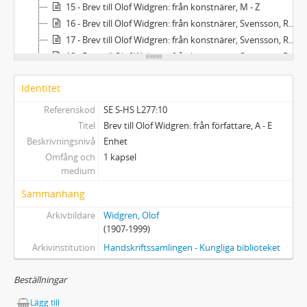
15 - Brev till Olof Widgren: från konstnärer, M - Z
16 - Brev till Olof Widgren: från konstnärer, Svensson, Roland
17 - Brev till Olof Widgren: från konstnärer, Svensson, Roland
18 - Brev till Olof Widgren: från konstnärer, Svensson, Roland (med pressklipp och tryck).
19 - Brev till Olof Widgren: från från övriga, A - G
Identitet
20 - Brev till Olof Widgren: från från övriga, Jansson, Sven B F
21 - Brev till Olof Widgren: från från övriga, H - R
Referenskod
SE S-HS L277:10
22 - Brev till Olof Widgren: från från övriga, S - Ö, samt oidentifierade avsändare
Titel
Brev till Olof Widgren: från författare, A - E
23 - Manuskript: Amedée, Byggmästar Solness, Meteoren
Beskrivningsnivå
Enhet
24 - Manuskript: Filantropen
Omfång och
1 kapsel
medium
25 - Manuskript: The Magistrate (Polisdomaren)
26 - Manuskript: Boken om Christoffer Columbus
Sammanhang
27 - Biographica och handlingar rörande andra personer m.m.
Arkivbildare
Widgren, Olof
28 - Kontrakt
(1907-1999)
29 - Pressklipp: Pressklippsalbum, 2 st.
Arkivinstitution
Handskriftssamlingen - Kungliga biblioteket
30 - Pressklipp: Pressklippsalbum, 3 st.
31 - Pressklipp: Pressklippsalbum, 3 st.
Beställningar
32 - Pressklipp: Pressklippsalbum, 3 st.
Lägg till
33 - Pressklipp: Pressklippsalbum, 3 st.