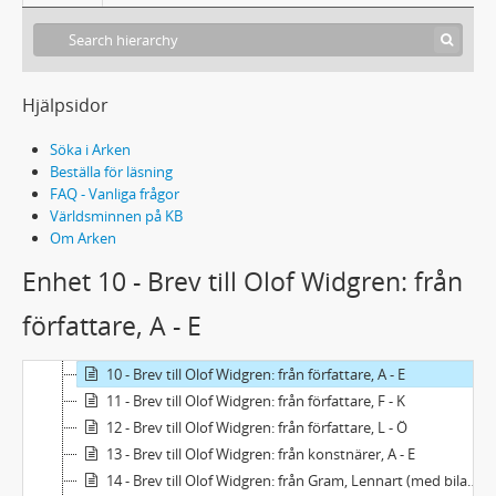
Hjälpsidor
L277 - Olof Widgrens samling
1 - Brev till Olof Widgren: från skådespelare och regissörer, A - B
Söka i Arken
2 - Brev till Olof Widgren: från skådespelare och regissörer, C - D
Beställa för läsning
3 - Brev till Olof Widgren: från skådespelare och regissörer, E - G
FAQ - Vanliga frågor
4 - Brev till Olof Widgren: från skådespelare och regissörer, H
Världsminnen på KB
Om Arken
5 - Brev till Olof Widgren: från skådespelare och regissörer, I - K
6 - Brev till Olof Widgren: från skådespelare och regissörer, L
Enhet 10 - Brev till Olof Widgren: från
7 - Brev till Olof Widgren: från skådespelare och regissörer, M - R
författare, A - E
8 - Brev till Olof Widgren: från skådespelare och regissörer, S
9 - Brev till Olof Widgren: från skådespelare och regissörer, T -Z
10 - Brev till Olof Widgren: från författare, A - E
11 - Brev till Olof Widgren: från författare, F - K
12 - Brev till Olof Widgren: från författare, L - Ö
13 - Brev till Olof Widgren: från konstnärer, A - E
14 - Brev till Olof Widgren: från Gram, Lennart (med bilagor, pressklipp)