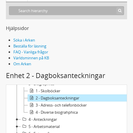
Hjälpsidor
Söka i Arken
Beställa för läsning
FAQ - Vanliga frågor
Världsminnen på KB
Acc2023/44 - Anders Ehnmarks arkiv
Om Arken
1 - Brev
Enhet 2 - Dagboksanteckningar
2 - Manuskript
3 - Biographica
1 - Skolböcker
2 - Dagboksanteckningar
3 - Adress- och telefonböcker
4 - Diverse biograhphica
4 - Anteckningar
5 - Arbetsmaterial