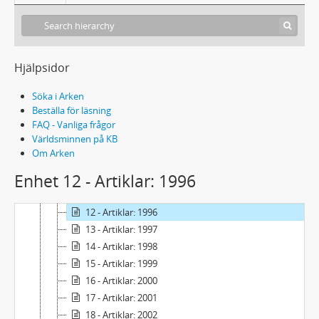
2 - Manuskript
1 - Artiklar: 1979-1982
2 - Artiklar: 1983-1985
3 - Artiklar: 1986-1987
Hjälpsidor
4 - Artiklar: 1988
5 - Artiklar 1989
Söka i Arken
6 - Artiklar: 1990
Beställa för läsning
FAQ - Vanliga frågor
7 - Artiklar: 1991-1992
Världsminnen på KB
8 - Artiklar: 1992
Om Arken
9 - Artiklar: 1993-1994
Enhet 12 - Artiklar: 1996
10 - Artiklar: 1994
11 - Artiklar: 1995
12 - Artiklar: 1996
13 - Artiklar: 1997
14 - Artiklar: 1998
15 - Artiklar: 1999
16 - Artiklar: 2000
17 - Artiklar: 2001
18 - Artiklar: 2002