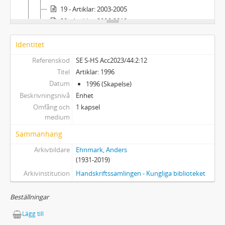
19 - Artiklar: 2003-2005
20 - Artiklar: 2006-2010
21 - Dr Mabuses nya testamente (1982)
Identitet
22 - Föredrag
23 - Diverse manuskript
Referenskod
SE S-HS Acc2023/44:2:12
3 - Biographica
Titel
Artiklar: 1996
4 - Anteckningar
Datum
1996 (Skapelse)
5 - Arbetsmaterial
Beskrivningsnivå
Enhet
6 - Fotografier
Omfång och
1 kapsel
medium
7 - Pressklipp
Sammanhang
Arkivbildare
Ehnmark, Anders
(1931-2019)
Arkivinstitution
Handskriftssamlingen - Kungliga biblioteket
Beställningar
Lägg till