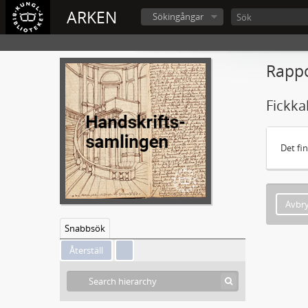
ARKEN
Sökingångar
Rappo
Fickka
Det fi
Avbr
Snabbsök