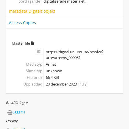
borttagande
digitaliserade materialet.
metadata Digitalt objekt
Access Copies
Master file
URL
https://digital.ub.umu.se/resolve?
urn=urn:ens_000031
Mediatyp
Annat
Mime-typ
unknown
Filstorlek
66.4 KiB
Uppladdad
20 december 2023 11.17
Beställningar
Lägg till
Urklipp