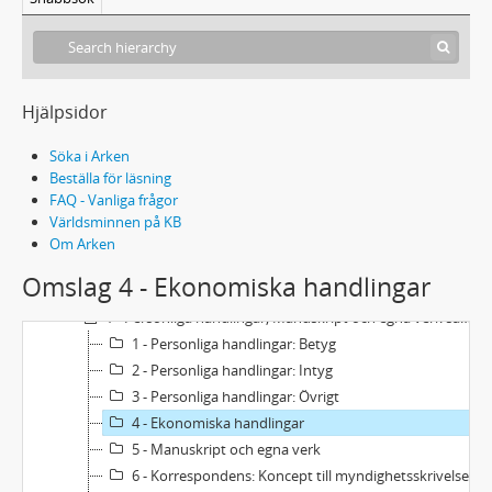
Hjälpsidor
Söka i Arken
Beställa för läsning
FAQ - Vanliga frågor
Världsminnen på KB
Om Arken
Omslag 4 - Ekonomiska handlingar
Handskrift 43C - Carl Fredrik Alenius arkiv
1 - Personliga handlingar, Manuskript och egna verk samt korrespondens
1 - Personliga handlingar: Betyg
2 - Personliga handlingar: Intyg
3 - Personliga handlingar: Övrigt
4 - Ekonomiska handlingar
5 - Manuskript och egna verk
6 - Korrespondens: Koncept till myndighetsskrivelser