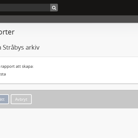
rter
n Stråbys arkiv
y rapport att skapa:
lista
Avbryt