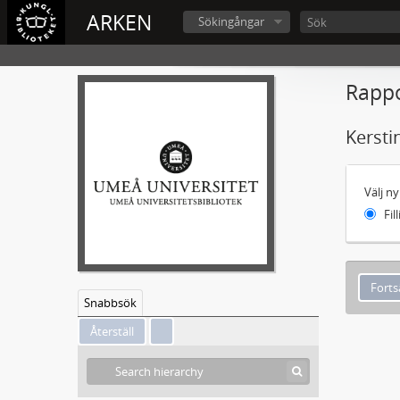
ARKEN
Sökingångar
Rappo
Kersti
Välj n
Fil
Snabbsök