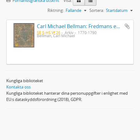
Förhandsgranska utskrift
Visa:
Riktning:
Fallande
Sortera:
Startdatum
Carl Michael Bellman: Fredmans epistlar [Nechers ex.]. Ep. 1-50
SE S-HS Vf 26
Arkiv
1770-1790
Bellman, Carl Michael
Kungliga biblioteket
Kontakta oss
Kungliga biblioteket hanterar dina personuppgifter i enlighet med
EU:s dataskyddsförordning (2018), GDPR.