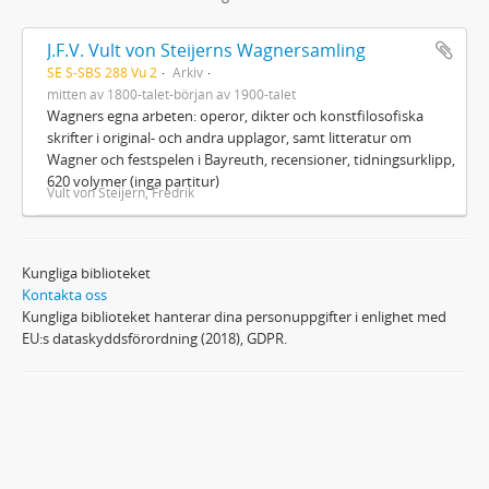
J.F.V. Vult von Steijerns Wagnersamling
SE S-SBS 288 Vu 2
Arkiv
mitten av 1800-talet-början av 1900-talet
Wagners egna arbeten: operor, dikter och konstfilosofiska
skrifter i original- och andra upplagor, samt litteratur om
Wagner och festspelen i Bayreuth, recensioner, tidningsurklipp,
620 volymer (inga partitur)
Vult von Steijern, Fredrik
Kungliga biblioteket
Kontakta oss
Kungliga biblioteket hanterar dina personuppgifter i enlighet med
EU:s dataskyddsförordning (2018), GDPR.