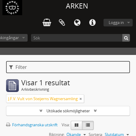
ARKEN
Logga in
ökingångar
Filter
Visar 1 resultat
Arkivbeskrivning
J.F.V. Vult von Steijerns Wagnersamling
Utökade sökmöjligheter
Förhandsgranska utskrift
Visa:
Riktning:
Ökande
Sortera:
Slutdatum