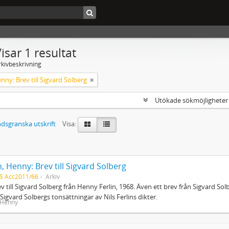
isar 1 resultat
rkivbeskrivning
enny: Brev till Sigvard Solberg
Utökade sökmöjlighete
dsgranska utskrift
Visa:
n, Henny: Brev till Sigvard Solberg
S Acc2011/66
Arkiv
ev till Sigvard Solberg från Henny Ferlin, 1968. Även ett brev från Sigvard Solbe
Sigvard Solbergs tonsättningar av Nils Ferlins dikter.
, Henny