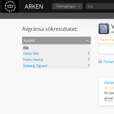
ARKEN
Sökingångar
V
Avgränsa sökresultatet:
A
namn
Ferlin, H
Alla
Ferlin, Nils
1
Ferlin, Henny
1
Förhan
Solberg, Sigvard
1
Ferli
SE S-H
Ett br
annat 
Ferlin