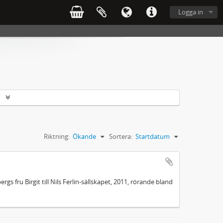
Logga in
r
Riktning:
Ökande
Sortera:
Startdatum
rgs fru Birgit till Nils Ferlin-sällskapet, 2011, rörande bland