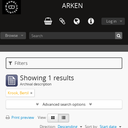
ARKEN
Log in
Browse
Filters
Showing 1 results
Archival description
Krook, Bertil
Advanced search options
Print preview
View:
Direction:
Descending
Sort by:
Start date