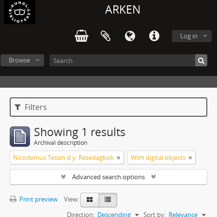
ARKEN
Log in
Browse
Filters
Showing 1 results
Archival description
Nicodemus Tessin d.y: Resedagbok
With digital objects
Advanced search options
Print preview
View:
Direction:
Descending
Sort by:
Relevance