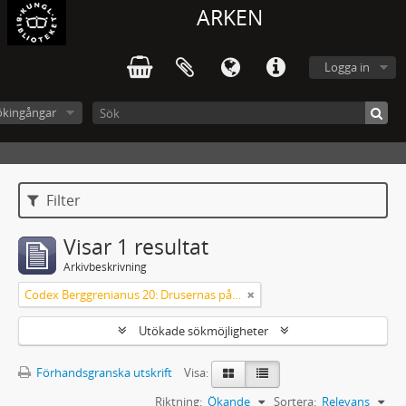
ARKEN
Logga in
ökingångar
Filter
Visar 1 resultat
Arkivbeskrivning
Codex Berggrenianus 20: Drusernas på Libanon heliga bok
Utökade sökmöjligheter
Förhandsgranska utskrift
Visa:
Riktning:
Ökande
Sortera:
Relevans