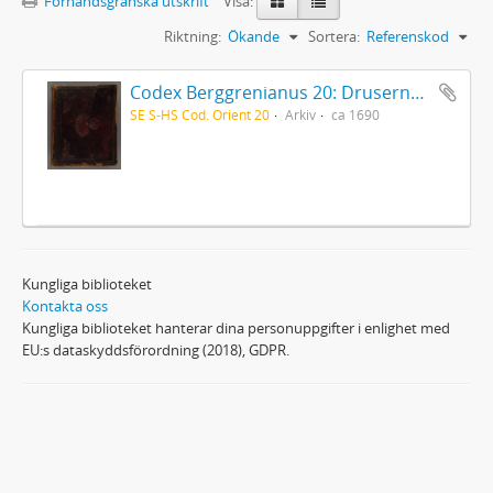
Förhandsgranska utskrift
Visa:
Riktning:
Ökande
Sortera:
Referenskod
Codex Berggrenianus 20: Drusernas på Libanon heliga bok
SE S-HS Cod. Orient 20
Arkiv
ca 1690
Kungliga biblioteket
Kontakta oss
Kungliga biblioteket hanterar dina personuppgifter i enlighet med
EU:s dataskyddsförordning (2018), GDPR.