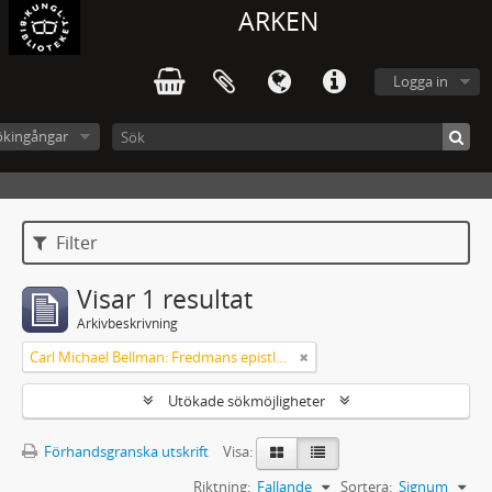
ARKEN
Logga in
ökingångar
Filter
Visar 1 resultat
Arkivbeskrivning
Carl Michael Bellman: Fredmans epistlar [Nechers ex.]. Ep. 1-50
Utökade sökmöjligheter
Förhandsgranska utskrift
Visa:
Riktning:
Fallande
Sortera:
Signum