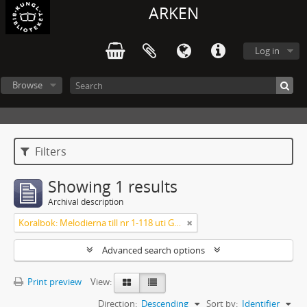
ARKEN
Log in
Browse
Filters
Showing 1 results
Archival description
Koralbok: Melodierna till nr 1-118 uti Gamla Psalmboken, enstämmigt satta
Advanced search options
Print preview
View:
Direction:
Descending
Sort by:
Identifier