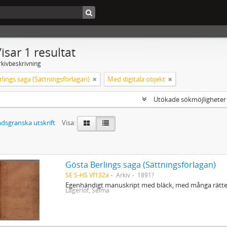
isar 1 resultat
rkivbeskrivning
lings saga (Sättningsförlagan)
Med digitala objekt
Utökade sökmöjlighete
dsgranska utskrift
Visa:
Gösta Berlings saga (Sättningsförlagan)
SE S-HS Vf132a
Arkiv
1891?
Egenhändigt manuskript med bläck, med många rättel
Lagerlöf, Selma