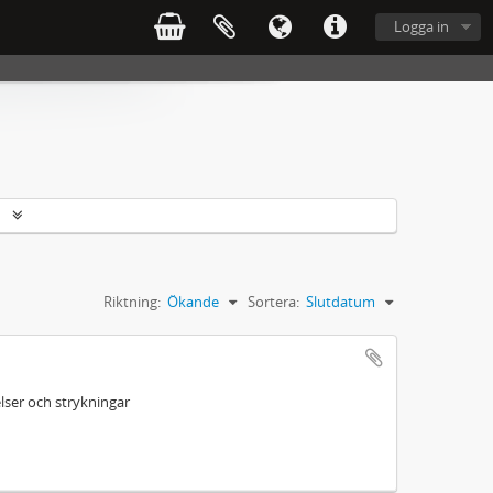
Logga in
r
Riktning:
Ökande
Sortera:
Slutdatum
ser och strykningar