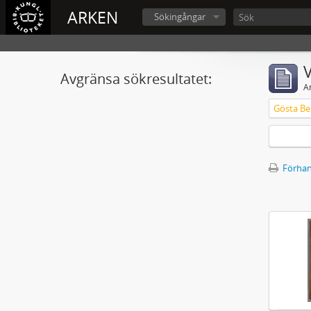
ARKEN
Sökingångar
V
Avgränsa sökresultatet:
A
Gösta Ber
Förhan