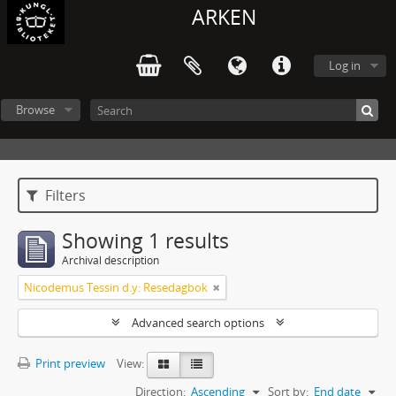
ARKEN
Log in
Browse
Filters
Showing 1 results
Archival description
Nicodemus Tessin d.y: Resedagbok
Advanced search options
Print preview
View:
Direction:
Ascending
Sort by:
End date