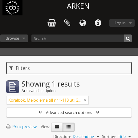
ARKEN
Log in
Browse
Filters
Showing 1 results
Archival description
Koralbok: Melodierna till nr 1-118 uti Gamla Psalmboken, enstämmigt satta
Advanced search options
Print preview
View:
Direction:
Descending
Sort by:
Title