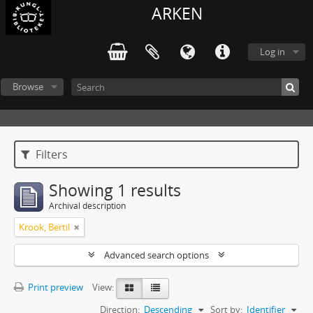
ARKEN
Log in
Browse
Filters
Showing 1 results
Archival description
Krook, Bertil
Advanced search options
Print preview
View:
Direction:
Descending
Sort by:
Identifier