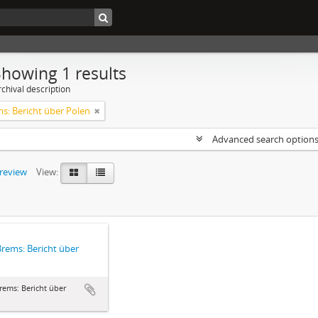
Showing 1 results
chival description
ms: Bericht über Polen
Advanced search option
preview
View:
 Brems: Bericht über
n
Brems: Bericht über