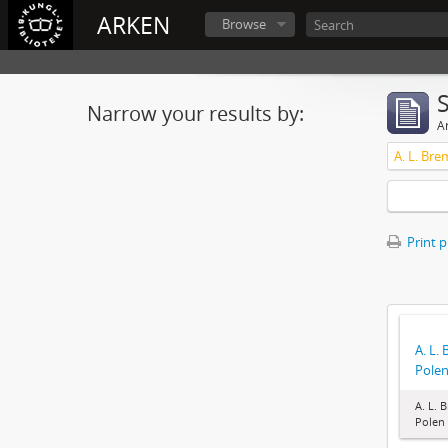
ARKEN
Browse
Narrow your results by:
Ar
A. L. Bre
Print 
A. L.
Pole
A. L. 
Polen