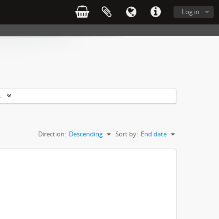
Log in
s
Direction:
Descending
Sort by:
End date