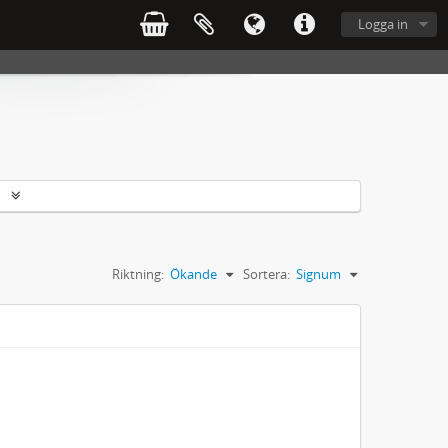
Logga in
r
Riktning:
Ökande
Sortera:
Signum