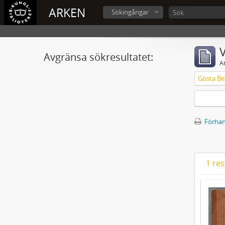
ARKEN
Sökingångar
V
Avgränsa sökresultatet:
A
Gösta Ber
Förhan
1 res