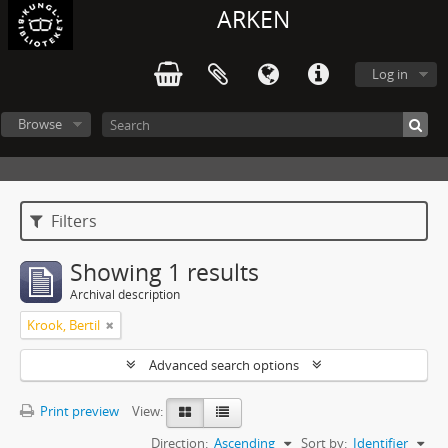
ARKEN
Log in
Browse
Filters
Showing 1 results
Archival description
Krook, Bertil
Advanced search options
Print preview
View:
Direction:
Ascending
Sort by:
Identifier