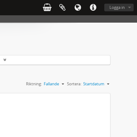
Logga in
r
Riktning:
Fallande
Sortera:
Startdatum