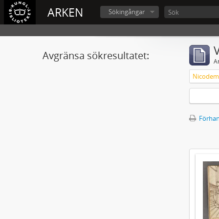
ARKEN
Sökingångar
V
Avgränsa sökresultatet:
A
Nicodemu
Förhan