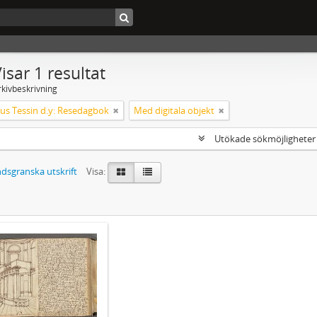
isar 1 resultat
rkivbeskrivning
s Tessin d.y: Resedagbok
Med digitala objekt
Utökade sökmöjlighete
dsgranska utskrift
Visa: