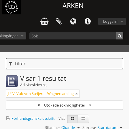
ARKEN
Logga in
ökingångar
Filter
Visar 1 resultat
Arkivbeskrivning
J.F.V. Vult von Steijerns Wagnersamling
Utökade sökmöjligheter
Förhandsgranska utskrift
Visa:
Riktning:
Ökande
Sortera:
Startdatum