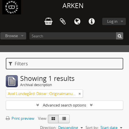
ARKEN
Log in
Browse
Filters
Showing 1 results
Archival description
Axel Lundegård: Dikter : Originalmanuskript
Advanced search options
Print preview
View:
Direction:
Descending
Sort by:
Start date