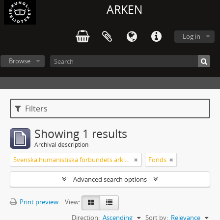
ARKEN
Log in
Browse
Filters
Showing 1 results
Archival description
Svenska humanistiska förbundets arkiv: handlingar 2003-2012
Fonds
Advanced search options
Print preview
View:
Direction:
Ascending
Sort by:
Relevance