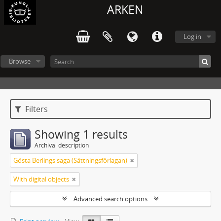
ARKEN
Log in
Browse
Filters
Showing 1 results
Archival description
Gösta Berlings saga (Sättningsförlagan)
With digital objects
Advanced search options