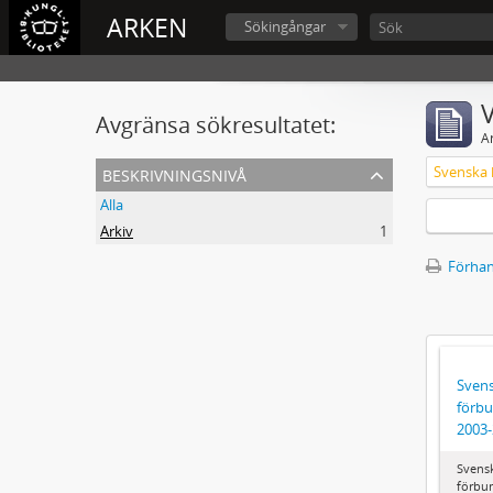
ARKEN
Sökingångar
V
Avgränsa sökresultatet:
A
beskrivningsnivå
Alla
Arkiv
1
Förhan
Svens
förbu
2003
Svens
förbun