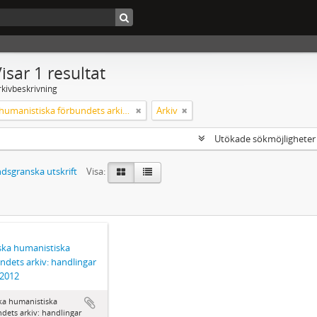
isar 1 resultat
rkivbeskrivning
Svenska humanistiska förbundets arkiv: handlingar 2003-2012
Arkiv
Utökade sökmöjlighete
dsgranska utskrift
Visa:
ka humanistiska
ndets arkiv: handlingar
-2012
ka humanistiska
dets arkiv: handlingar