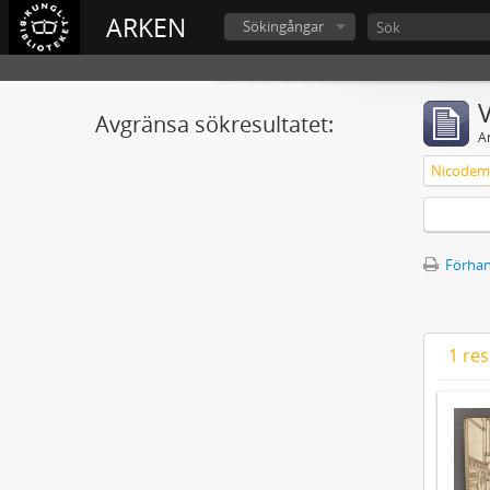
ARKEN
Sökingångar
V
Avgränsa sökresultatet:
A
Nicodemu
Förhan
1 res