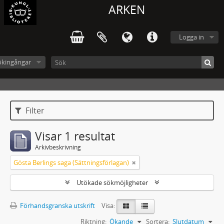
ARKEN
Logga in
ökingångar
Filter
Visar 1 resultat
Arkivbeskrivning
Gösta Berlings saga (Sättningsförlagan)
Utökade sökmöjligheter
Förhandsgranska utskrift
Visa:
Riktning:
Ökande
Sortera:
Slutdatum