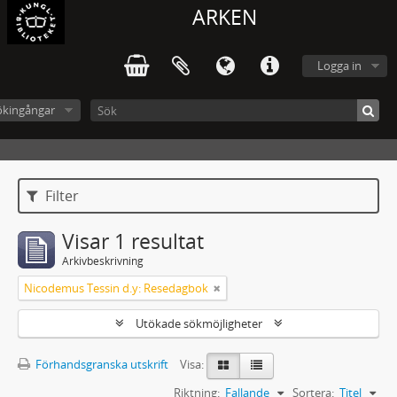
ARKEN
Logga in
ökingångar
Filter
Visar 1 resultat
Arkivbeskrivning
Nicodemus Tessin d.y: Resedagbok
Utökade sökmöjligheter
Förhandsgranska utskrift
Visa:
Riktning:
Fallande
Sortera:
Titel