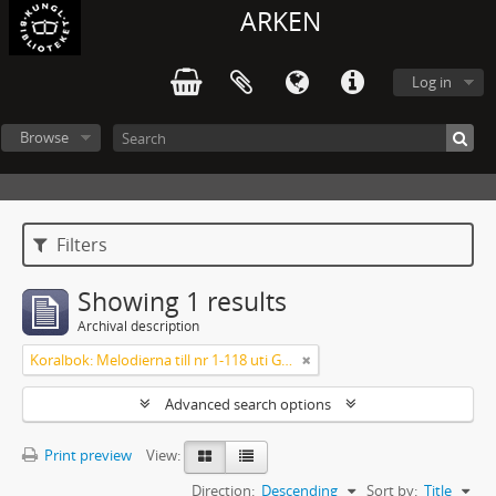
ARKEN
Log in
Browse
Filters
Showing 1 results
Archival description
Koralbok: Melodierna till nr 1-118 uti Gamla Psalmboken, enstämmigt satta
Advanced search options
Print preview
View:
Direction:
Descending
Sort by:
Title