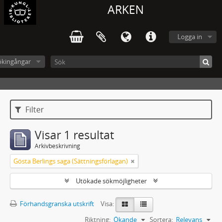
ARKEN
Logga in
ökingångar
Filter
Visar 1 resultat
Arkivbeskrivning
Gösta Berlings saga (Sättningsförlagan)
Utökade sökmöjligheter
Förhandsgranska utskrift
Visa:
Riktning:
Ökande
Sortera:
Relevans