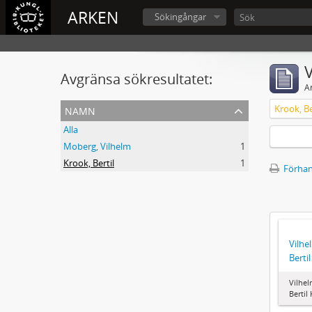
ARKEN
Sökingångar
V
Avgränsa sökresultatet:
A
namn
Krook, Be
Alla
Moberg, Vilhelm
1
Krook, Bertil
1
Förhan
Vilhe
Berti
Vilhel
Bertil