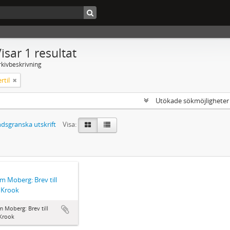
isar 1 resultat
rkivbeskrivning
rtil
Utökade sökmöjlighete
dsgranska utskrift
Visa:
lm Moberg: Brev till
l Krook
m Moberg: Brev till
 Krook