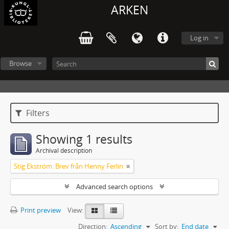
ARKEN
Log in
Browse
Filters
Showing 1 results
Archival description
Stig Ekström: Brev från Henny Ferlin
Advanced search options
Print preview
View:
Direction:
Ascending
Sort by:
End date