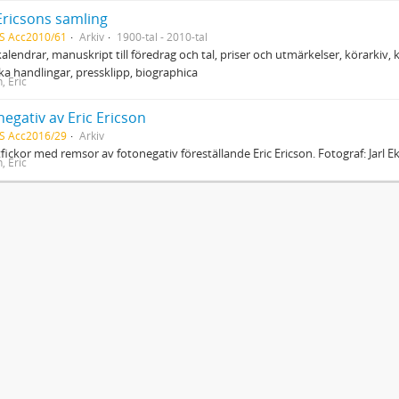
Ericsons samling
S Acc2010/61
Arkiv
1900-tal - 2010-tal
kalendrar, manuskript till föredrag och tal, priser och utmärkelser, körarkiv
ska handlingar, pressklipp, biographica
, Eric
egativ av Eric Ericson
S Acc2016/29
Arkiv
tfickor med remsor av fotonegativ föreställande Eric Ericson. Fotograf: Jarl 
, Eric