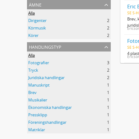
ämne
Eric 
SE S-H
Alla
Brev, 
Dirigenter
2
juridi
Körmusik
2
Ericson
Körer
2
Foton
handlingstyp
SE S-H
4 plas
Alla
Ericson
Fotografier
3
Tryck
2
Juridiska handlingar
2
Manuskript
1
Brev
1
Musikalier
1
Ekonomiska handlingar
1
Pressklipp
1
Föreningshandlingar
1
Matriklar
1