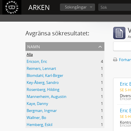
ARKEN
Sökingångar
V
Avgränsa sökresultatet:
A
namn
Alla
Förhan
Ericson, Eric
4
Reimers, Lennart
1
Blomdahl, Karl-Birger
1
Key-Åberg, Sandro
1
Eric
Rosenberg, Hilding
1
SE S-H
Divers
Mannerheim, Augustin
1
Ericson
Kaye, Danny
1
Eric 
Bergman, Ingmar
1
SE S-H
Wallner, Bo
1
Kontra
Hemberg, Eskil
1
Ericson