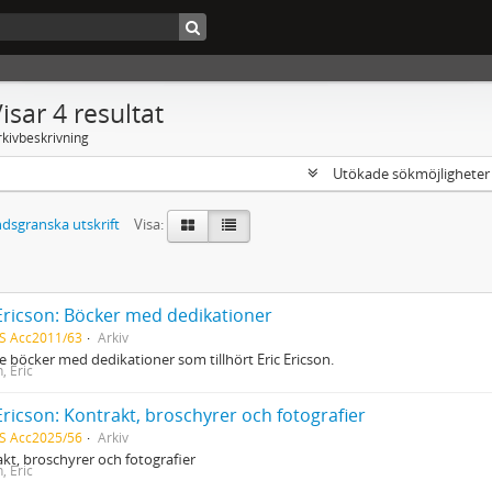
isar 4 resultat
rkivbeskrivning
Utökade sökmöjlighete
dsgranska utskrift
Visa:
 Ericson: Böcker med dedikationer
S Acc2011/63
Arkiv
e böcker med dedikationer som tillhört Eric Ericson.
, Eric
Ericson: Kontrakt, broschyrer och fotografier
S Acc2025/56
Arkiv
kt, broschyrer och fotografier
, Eric