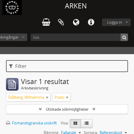
ARKEN
Logga in
ökingångar
Filter
Visar 1 resultat
Arkivbeskrivning
Stålberg, Wilhelmina
Poesi
Utökade sökmöjligheter
Förhandsgranska utskrift
Visa:
Riktning:
Fallande
Sortera:
Referenskod