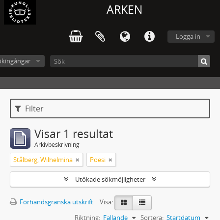
ARKEN
Logga in
ökingångar
Filter
Visar 1 resultat
Arkivbeskrivning
Stålberg, Wilhelmina
Poesi
Utökade sökmöjligheter
Förhandsgranska utskrift
Visa:
Riktning:
Fallande
Sortera:
Startdatum