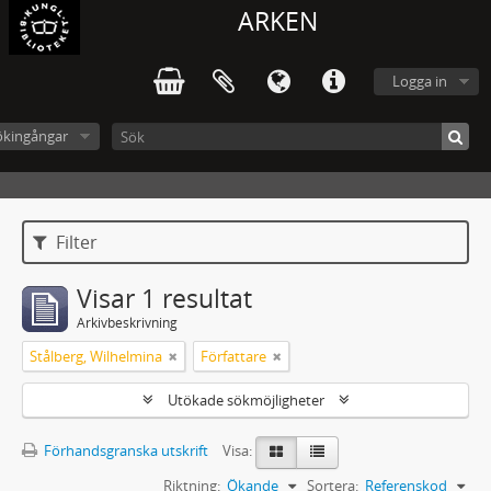
ARKEN
Logga in
ökingångar
Filter
Visar 1 resultat
Arkivbeskrivning
Stålberg, Wilhelmina
Författare
Utökade sökmöjligheter
Förhandsgranska utskrift
Visa:
Riktning:
Ökande
Sortera:
Referenskod