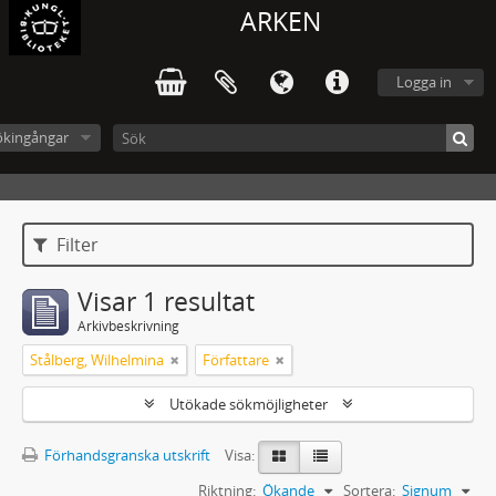
ARKEN
Logga in
ökingångar
Filter
Visar 1 resultat
Arkivbeskrivning
Stålberg, Wilhelmina
Författare
Utökade sökmöjligheter
Förhandsgranska utskrift
Visa:
Riktning:
Ökande
Sortera:
Signum