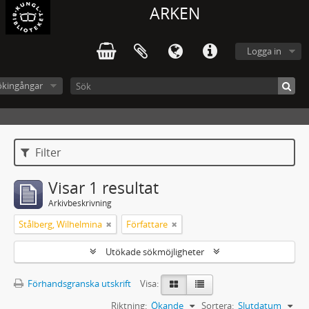
ARKEN
Logga in
ökingångar
Filter
Visar 1 resultat
Arkivbeskrivning
Stålberg, Wilhelmina
Författare
Utökade sökmöjligheter
Förhandsgranska utskrift
Visa:
Riktning:
Ökande
Sortera:
Slutdatum